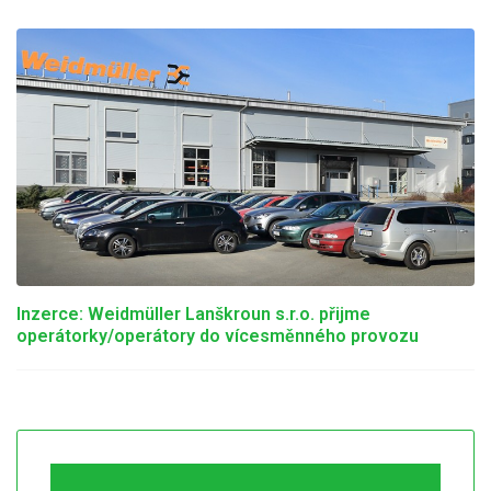
Inzerce: Weidmüller Lanškroun s.r.o. přijme
operátorky/operátory do vícesměnného provozu