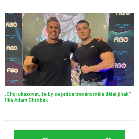
„Chci ukazovat, že by se práce trenéra měla dělat jinak,“
říká Adam Chrobák