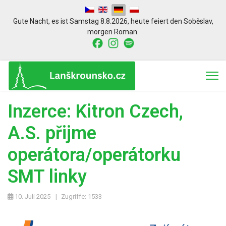
Sprache auswählen
Gute Nacht,
es ist
Samstag 8.8.2026
,
heute feiert den
Soběslav
,
morgen
Roman.
Inzerce: Kitron Czech,
A.S. přijme
operátora/operátorku
SMT linky
10. Juli 2025
Zugriffe: 1533