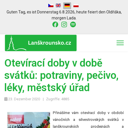
Sprache auswählen
Guten Tag,
es ist
Donnerstag 6.8.2026
,
heute feiert den
Oldřiška
,
morgen
Lada.
Otevírací doby v době
svátků: potraviny, pečivo,
léky, městský úřad
23. Dezember 2020
Zugriffe: 4885
Přinášíme vám otevírací doby v období
vánočních a silvestrovských svátků v
lanškrounských prodejnách a