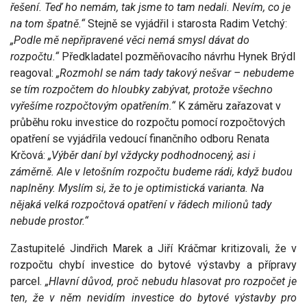
řešení. Teď ho nemám, tak jsme to tam nedali. Nevím, co je
na tom špatně.“
Stejně se vyjádřil i starosta Radim Vetchý:
„Podle mě nepřipravené věci nemá smysl dávat do
rozpočtu.“
Předkladatel pozměňovacího návrhu Hynek Brýdl
reagoval:
„Rozmohl se nám tady takový nešvar – nebudeme
se tím rozpočtem do hloubky zabývat, protože všechno
vyřešíme rozpočtovým opatřením.“
K záměru zařazovat v
průběhu roku investice do rozpočtu pomocí rozpočtových
opatření se vyjádřila vedoucí finančního odboru Renata
Krčová:
„Výběr daní byl vždycky podhodnocený, asi i
záměrně. Ale v letošním rozpočtu budeme rádi, když budou
naplněny. Myslím si, že to je optimistická varianta. Na
nějaká velká rozpočtová opatření v řádech milionů tady
nebude prostor.“
Zastupitelé Jindřich Marek a Jiří Kráčmar kritizovali, že v
rozpočtu chybí investice do bytové výstavby a přípravy
parcel.
„Hlavní důvod, proč nebudu hlasovat pro rozpočet je
ten, že v něm nevidím investice do bytové výstavby pro