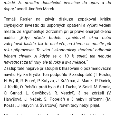
mladé, že nevidím dostatečné investice do oprav a do
úspor,“
uvedl Jindřich Marek.
Tomáš Resler na závěr diskuze zopakoval kritiku
chybějících investic do úsporných opatření a vyčetl vedení
města, že argumentuje zdržením při přípravě energetického
auditu:
„Když někde budete vyměňovat okna nebo
zateplovat fasádu, tak to není věc, na kterou se musíte půl
roku připravovat. To vám i ekonomicky zhodnotí odborník
během chvilky. A kdyby se o 10 % spletl, tak nebude
návratnost za tři roky, ale tři roky a dva měsíce.“
Zastupitelé nejprve přistoupili k hlasování o pozměňovacím
návrhu Hynka Brýdla. Ten podpořilo 9 zastupitelů (T. Resler,
H. Brýdl, R. Bureš, P. Kotyza, J. Kráčmar, J. Marek, P. Dušek,
J. Karlík, O. Řehák), proti bylo 6 (J. Fuchs, V. Seidl, M. Smola,
O. Strnad, L. Ševčíková, R. Vetchý), 3 se zdrželi (V.
Hanyšová, J. Neček, S. Popelář) a 3 nebyli přítomni (M.
Košťál, J. Hurych, S. Švarcová). Návrh tedy nebyl přijat.