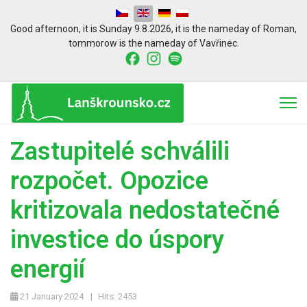
Select your language
Good afternoon,
it is
Sunday 9.8.2026
,
it is the nameday of
Roman
,
tommorow is the nameday of
Vavřinec.
Zastupitelé schválili
rozpočet. Opozice
kritizovala nedostatečné
investice do úspory
energií
21 January 2024
Hits: 2453