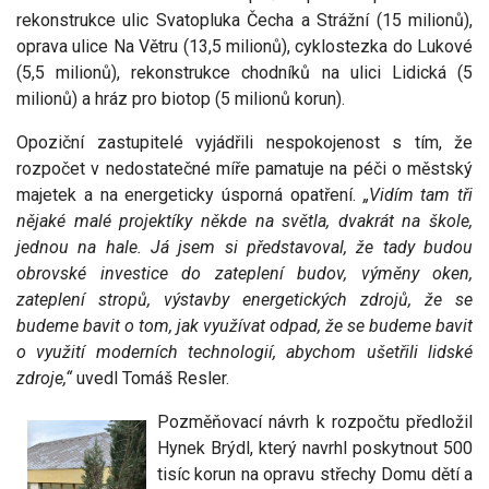
rekonstrukce ulic Svatopluka Čecha a Strážní (15 milionů),
oprava ulice Na Větru (13,5 milionů), cyklostezka do Lukové
(5,5 milionů), rekonstrukce chodníků na ulici Lidická (5
milionů) a hráz pro biotop (5 milionů korun).
Opoziční zastupitelé vyjádřili nespokojenost s tím, že
rozpočet v nedostatečné míře pamatuje na péči o městský
majetek a na energeticky úsporná opatření.
„Vidím tam tři
nějaké malé projektíky někde na světla, dvakrát na škole,
jednou na hale. Já jsem si představoval, že tady budou
obrovské investice do zateplení budov, výměny oken,
zateplení stropů, výstavby energetických zdrojů, že se
budeme bavit o tom, jak využívat odpad, že se budeme bavit
o využití moderních technologií, abychom ušetřili lidské
zdroje,“
uvedl Tomáš Resler.
Pozměňovací návrh k rozpočtu předložil
Hynek Brýdl, který navrhl poskytnout 500
tisíc korun na opravu střechy Domu dětí a