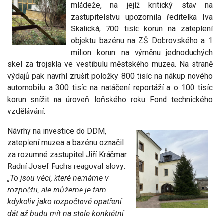
mládeže, na jejíž kritický stav na
zastupitelstvu upozornila ředitelka Iva
Skalická, 700 tisíc korun na zateplení
objektu bazénu na ZŠ Dobrovského a 1
milion korun na výměnu jednoduchých
skel za trojskla ve vestibulu městského muzea. Na straně
výdajů pak navrhl zrušit položky 800 tisíc na nákup nového
automobilu a 300 tisíc na natáčení reportáží a o 100 tisíc
korun snížit na úroveň loňského roku Fond technického
vzdělávání.
Návrhy na investice do DDM,
zateplení muzea a bazénu označil
za rozumné zastupitel Jiří Kráčmar.
Radní Josef Fuchs reagoval slovy:
„To jsou věci, které nemáme v
rozpočtu, ale můžeme je tam
kdykoliv jako rozpočtové opatření
dát až budu mít na stole konkrétní