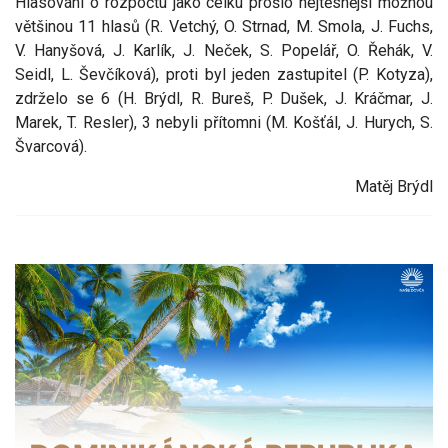
Hlasování o rozpočtu jako celku prošlo nejtěsnější možnou
většinou 11 hlasů (R. Vetchý, O. Strnad, M. Smola, J. Fuchs,
V. Hanyšová, J. Karlík, J. Neček, S. Popelář, O. Řehák, V.
Seidl, L. Ševčíková), proti byl jeden zastupitel (P. Kotyza),
zdrželo se 6 (H. Brýdl, R. Bureš, P. Dušek, J. Kráčmar, J.
Marek, T. Resler), 3 nebyli přítomni (M. Košťál, J. Hurych, S.
Švarcová).
Matěj Brýdl