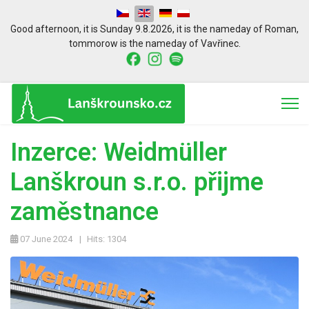
Select your language
Good afternoon,
it is
Sunday 9.8.2026
,
it is the nameday of
Roman
,
tommorow is the nameday of
Vavřinec.
Inzerce: Weidmüller
Lanškroun s.r.o. přijme
zaměstnance
07 June 2024
Hits: 1304