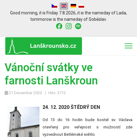
Select your language
Good morning,
it is
Friday 7.8.2026
,
it is the nameday of
Lada
,
tommorow is the nameday of
Soběslav.
Vánoční svátky ve
farnosti Lanškroun
21 December 2020
Hits: 3713
24. 12. 2020 ŠTĚDRÝ DEN
Od 13 do 16 hodin bude kostel sv. Václava
otevřený pro veřejnost s možností zde
vyzvednout Betlémské světlo.