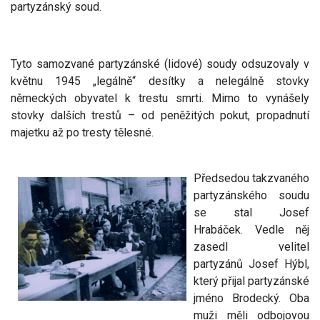
partyzánský soud.
Tyto samozvané partyzánské (lidové) soudy odsuzovaly v
květnu 1945 „legálně“ desítky a nelegálně stovky
německých obyvatel k trestu smrti. Mimo to vynášely
stovky dalších trestů – od peněžitých pokut, propadnutí
majetku až po tresty tělesné.
Předsedou takzvaného
partyzánského soudu
se stal Josef
Hrabáček. Vedle něj
zasedl velitel
partyzánů Josef Hýbl,
který přijal partyzánské
jméno Brodecký. Oba
muži měli odbojovou