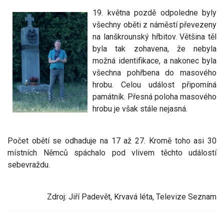
19. května pozdě odpoledne byly
všechny oběti z náměstí převezeny
na lanškrounský hřbitov. Většina těl
byla tak zohavena, že nebyla
možná identifikace, a nakonec byla
všechna pohřbena do masového
hrobu. Celou událost připomíná
památník. Přesná poloha masového
hrobu je však stále nejasná.
Počet obětí se odhaduje na 17 až 27. Kromě toho asi 30
místních Němců spáchalo pod vlivem těchto událostí
sebevraždu.
Zdroj: Jiří Padevět, Krvavá léta, Televize Seznam