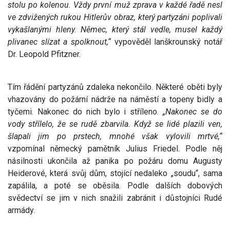
stolu po kolenou. Vždy první muž zprava v každé řadě nesl
ve zdvižených rukou Hitlerův obraz, který partyzáni poplivali
vykašlanými hleny. Němec, který stál vedle, musel každý
plivanec slízat a spolknout,“
vypověděl lanškrounský notář
Dr. Leopold Pfitzner.
Tím řádění partyzánů zdaleka nekončilo. Některé oběti byly
vhazovány do požární nádrže na náměstí a topeny bidly a
tyčemi. Nakonec do nich bylo i stříleno.
„Nakonec se do
vody střílelo, že se rudě zbarvila. Když se lidé plazili ven,
šlapali jim po prstech, mnohé však vylovili mrtvé,“
vzpomínal německý pamětník Julius Friedel. Podle něj
násilnosti ukončila až panika po požáru domu Augusty
Heiderové, která svůj dům, stojící nedaleko „soudu“, sama
zapálila, a poté se oběsila. Podle dalších dobových
svědectví se jim v nich snažili zabránit i důstojníci Rudé
armády.