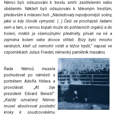
Němci byli odsuzováni k trestu smrti zastřelením nebo
oběšením. Někteří byli odsuzováni k tělesným trestům,
především k mlácení holí.
„Následovaly nejodpornější scény,
jaké si kdy člověk vymyslel. (…) Češi se procházeli řadami
sem a tam, s vervou kopali muže do pohlavních orgánů a do
holení, mlátili je všemožnými předměty, plivali na ně a
zejména kolem sebe divoce stříleli. Brzy bylo mnoho
raněných, kteří už nemohli vstát a těžce trpěli,“
napsal ve
vzpomínkách Julius Friedel, německý pamětník masakru.
Řada Němců musela
pochodovat po náměstí s
portrétem Adolfa Hitlera a
provolávat: „Ať žije
prezident Edvard Beneš!“.
„Každý označený Němec
musel absolvovat poslední
kroky k soudcovskému