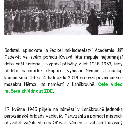
Badatel, spisovatel a ředitel nakladatelství Academia Jiří
Padevět ve svém pořadu Krvavá léta mapuje nejtemnější
dobu naší historie – vypráví příběhy z let 1938-1953, tedy
období nacistické okupace, vyhnání Němců a nástup
komunismu. Díl ze 4. listopadu 2019 věnoval poválečnému
masakru Němců na náměstí v Lanškrouně.
Celé video
můžete zhlédnout ZDE
.
17. května 1945 přijela na náměstí v Lanškrouně jednotka
partyzánské brigády Václavík. Partyzáni za pomoci místních
obyvatel začali shromažďovat Němce a zahájili takzvaný