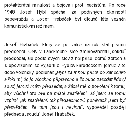
protektorátní minulost a bojovali proti nacistům. Po roce
1948 Josef Hýbl spáchal za podivných okolností
sebevraždu a Josef Hrabáček byl dlouhá léta vězněn
komunistickým režimem.
Josef Hrabáček, který se po válce na rok stal prvním
předsedou ONV v Lanškrouně, sice zmiňovanému „soudu“
předsedal, ale podle svých slov z něj přišel domů zdrcen a
s opovržením se vyjádřil o Hýblovi-Brodeckém, jemuž v té
době vojensky podléhal: „
Hýbl za mnou přišel do kanceláře
a řekl mi, že je všechno připraveno a že bude zasedat lidový
soud, jemuž mám předsedat, a žádal mě o povolení k tomu,
aby všichni tito byli na místě zastřeleni. Já jsem se tomu
vzpíral, jak zastřelení, tak předsednictví, poněvadž jsem byl
přesvědčen, že tam jsou i nevinní“
, vypověděl později
předseda „soudu“ Josef Hrabáček.