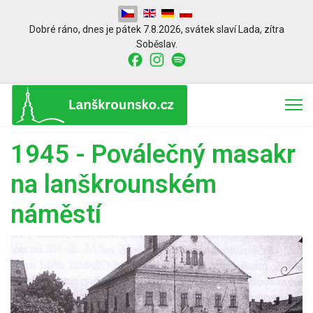
Zvolte jazyk
Dobré ráno,
dnes je
pátek 7.8.2026
,
svátek slaví
Lada
, zítra
Soběslav.
1945 - Poválečný masakr
na lanškrounském
náměstí