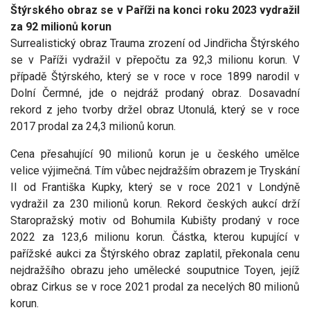
Štýrského obraz se v Paříži na konci roku 2023 vydražil
za 92 milionů korun
Surrealistický obraz Trauma zrození od Jindřicha Štýrského
se v Paříži vydražil v přepočtu za 92,3 milionu korun. V
případě Štýrského, který se v roce v roce 1899 narodil v
Dolní Čermné, jde o nejdráž prodaný obraz. Dosavadní
rekord z jeho tvorby držel obraz Utonulá, který se v roce
2017 prodal za 24,3 milionů korun.
Cena přesahující 90 milionů korun je u českého umělce
velice výjimečná. Tím vůbec nejdražším obrazem je Tryskání
II od Františka Kupky, který se v roce 2021 v Londýně
vydražil za 230 milionů korun. Rekord českých aukcí drží
Staropražský motiv od Bohumila Kubišty prodaný v roce
2022 za 123,6 milionu korun. Částka, kterou kupující v
pařížské aukci za Štýrského obraz zaplatil, překonala cenu
nejdražšího obrazu jeho umělecké souputnice Toyen, jejíž
obraz Cirkus se v roce 2021 prodal za necelých 80 milionů
korun.