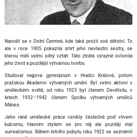
Narodil se v Dolní Čermné, kde také prožil své dětství. To
ale v roce 1905 pokazila smrt jeho nevlastní sestry, se
kterou měli velmi silný vztah. Tato ztráta výrazně ovlivnila
jeho život a pozdější výtvarnou tvorbu.
Studoval nejprve gymnázium v Hradci Králové, potom
pražskou Akademii výtvarných umění. Byl velmi aktivní v
uměleckém světě, od roku 1923 byl členem Devětsilu, v
letech 1932–1942 členem Spolku výtvarných umělců
Mánes.
Jeho rané umělecké práce vznikly částečně pod vlivem
kubismu, hlavním stylem se pro něj ale později stal
surrealismus. Během letního pobytu roku 1922 se seznámil