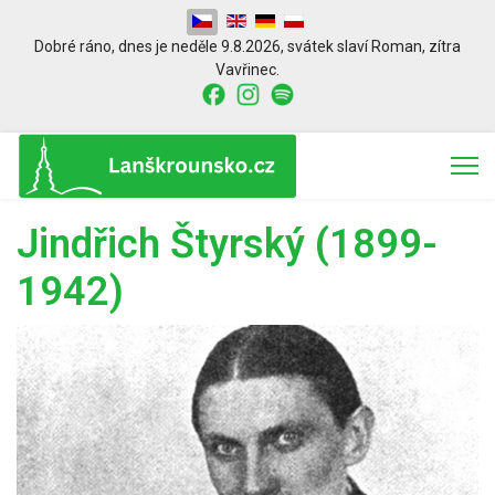
Zvolte jazyk
Dobré ráno,
dnes je
neděle 9.8.2026
,
svátek slaví
Roman
, zítra
Vavřinec.
Jindřich Štyrský (1899-
1942)