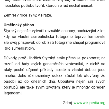
neustálou potřebu tvořit, kterou se rád nechal unášet.
Zemřel v roce 1942 v Praze.
Umělecký přínos
Štyrský nejenže vytvořil rozsáhlé soubory, pocházející z let,
kdy se vlastní surrealistická fotografie teprve formovala,
ale svůj příspěvek do oblasti fotografie chápal programově
jako surrealistický.
Důvody, proč Jindřich Štyrský stále přitahuje pozornost, na
rozdíl od řady svých generačních vrstevníků, z nichž se
staly pouhé dějinné příklady spjaté s vlastní dobou, jsou
mnohé. Jeho různosměrný odkaz zůstal tak otevřený, že
působí až do dnešních dnů. Upoutává nejen šíří svých
postupů, ale také svým životem, který je mnohdy opředen
legendami.
Zdroj:
www.wikipedia.org