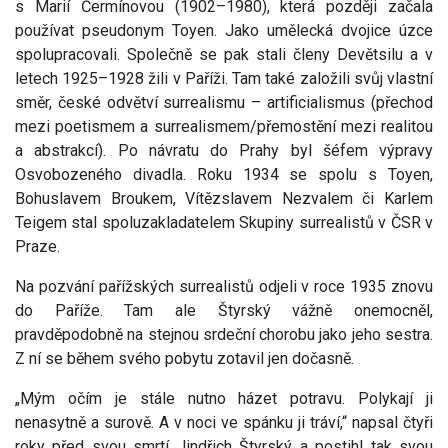
s Marií Čermínovou (1902–1980), která později začala
používat pseudonym Toyen. Jako umělecká dvojice úzce
spolupracovali. Společně se pak stali členy Devětsilu a v
letech 1925–1928 žili v Paříži. Tam také založili svůj vlastní
směr, české odvětví surrealismu – artificialismus (přechod
mezi poetismem a surrealismem/přemostění mezi realitou
a abstrakcí). Po návratu do Prahy byl šéfem výpravy
Osvobozeného divadla. Roku 1934 se spolu s Toyen,
Bohuslavem Broukem, Vítězslavem Nezvalem či Karlem
Teigem stal spoluzakladatelem Skupiny surrealistů v ČSR v
Praze.
Na pozvání pařížských surrealistů odjeli v roce 1935 znovu
do Paříže. Tam ale Štyrský vážně onemocněl,
pravděpodobně na stejnou srdeční chorobu jako jeho sestra.
Z ní se během svého pobytu zotavil jen dočasně.
„Mým očím je stále nutno házet potravu. Polykají ji
nenasytně a surově. A v noci ve spánku ji tráví,“ napsal čtyři
roky před svou smrtí Jindřich Štyrský a postihl tak svou