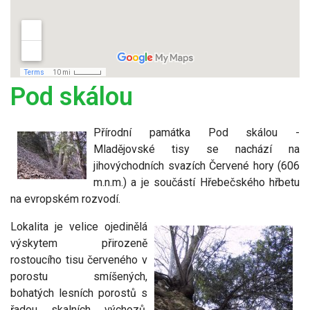
Pod skálou
Přírodní památka Pod skálou -
Mladějovské tisy se nachází na
jihovýchodních svazích Červené hory (606
m.n.m.) a je součástí Hřebečského hřbetu
na evropském rozvodí.
Lokalita je velice ojedinělá
výskytem přirozeně
rostoucího tisu červeného v
porostu smíšených,
bohatých lesních porostů s
řadou skalních výchozů.