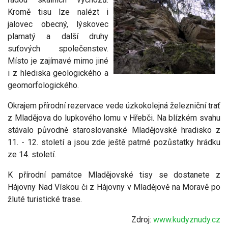
Kromě tisu lze nalézt i
jalovec obecný, lýskovec
plamatý a další druhy
suťových společenstev.
Místo je zajímavé mimo jiné
i z hlediska geologického a
geomorfologického.
Okrajem přírodní rezervace vede úzkokolejná železniční trať
z Mladějova do lupkového lomu v Hřebči. Na blízkém svahu
stávalo původně staroslovanské Mladějovské hradisko z
11. - 12. století a jsou zde ještě patrné pozůstatky hrádku
ze 14. století.
K přírodní památce Mladějovské tisy se dostanete z
Hájovny Nad Vískou či z Hájovny v Mladějově na Moravě po
žluté turistické trase.
Zdroj:
www.kudyznudy.cz