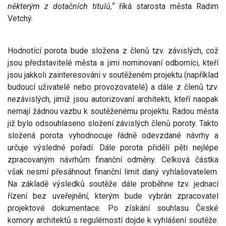
některým z dotačních titulů,“
říká starosta města Radim
Vetchý.
Hodnotící porota bude složena z členů tzv. závislých, což
jsou představitelé města a jimi nominovaní odborníci, kteří
jsou jakkoli zainteresováni v soutěženém projektu (například
budoucí uživatelé nebo provozovatelé) a dále z členů tzv.
nezávislých, jimiž jsou autorizovaní architekti, kteří naopak
nemají žádnou vazbu k soutěženému projektu. Radou města
již bylo odsouhlaseno složení závislých členů poroty. Takto
složená porota vyhodnocuje řádně odevzdané návrhy a
určuje výsledné pořadí. Dále porota přidělí pěti nejlépe
zpracovaným návrhům finanční odměny. Celková částka
však nesmí přesáhnout finanční limit daný vyhlašovatelem.
Na základě výsledků soutěže dále proběhne tzv. jednací
řízení bez uveřejnění, kterým bude vybrán zpracovatel
projektové dokumentace. Po získání souhlasu České
komory architektů s regulérností dojde k vyhlášení soutěže.