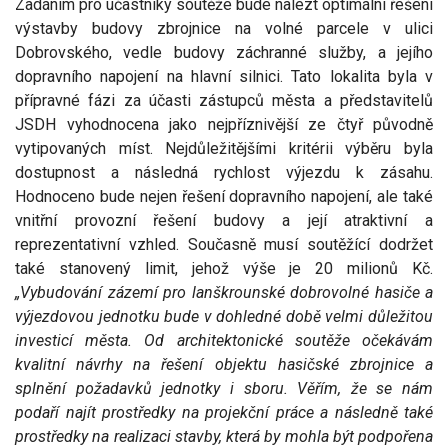
Zadáním pro účastníky soutěže bude nalézt optimální řešení
výstavby budovy zbrojnice na volné parcele v ulici
Dobrovského, vedle budovy záchranné služby, a jejího
dopravního napojení na hlavní silnici. Tato lokalita byla v
přípravné fázi za účasti zástupců města a představitelů
JSDH vyhodnocena jako nejpříznivější ze čtyř původně
vytipovaných míst. Nejdůležitějšími kritérii výběru byla
dostupnost a následná rychlost výjezdu k zásahu.
Hodnoceno bude nejen řešení dopravního napojení, ale také
vnitřní provozní řešení budovy a její atraktivní a
reprezentativní vzhled. Současně musí soutěžící dodržet
také stanovený limit, jehož výše je 20 milionů Kč.
„Vybudování zázemí pro lanškrounské dobrovolné hasiče a
výjezdovou jednotku bude v dohledné době velmi důležitou
investicí města. Od architektonické soutěže očekávám
kvalitní návrhy na řešení objektu hasičské zbrojnice a
splnění požadavků jednotky i sboru. Věřím, že se nám
podaří najít prostředky na projekční práce a následně také
prostředky na realizaci stavby, která by mohla být podpořena