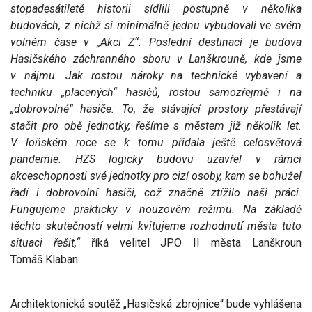
stopadesátileté historii sídlili postupně v několika
budovách, z nichž si minimálně jednu vybudovali ve svém
volném čase v „Akci Z“. Poslední destinací je budova
Hasičského záchranného sboru v Lanškrouně, kde jsme
v nájmu. Jak rostou nároky na technické vybavení a
techniku „placených“ hasičů, rostou samozřejmě i na
„dobrovolné“ hasiče. To, že stávající prostory přestávají
stačit pro obě jednotky, řešíme s městem již několik let.
V loňském roce se k tomu přidala ještě celosvětová
pandemie. HZS logicky budovu uzavřel v rámci
akceschopnosti své jednotky pro cizí osoby, kam se bohužel
řadí i dobrovolní hasiči, což značně ztížilo naši práci.
Fungujeme prakticky v nouzovém režimu. Na základě
těchto skutečností velmi kvitujeme rozhodnutí města tuto
situaci řešit,“
říká velitel JPO II města Lanškroun
Tomáš Klaban.
Architektonická soutěž „Hasičská zbrojnice“ bude vyhlášena