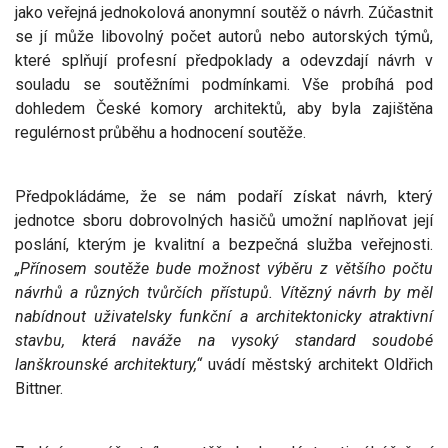
jako veřejná jednokolová anonymní soutěž o návrh. Zúčastnit
se jí může libovolný počet autorů nebo autorských týmů,
které splňují profesní předpoklady a odevzdají návrh v
souladu se soutěžními podmínkami. Vše probíhá pod
dohledem České komory architektů, aby byla zajištěna
regulérnost průběhu a hodnocení soutěže.
Předpokládáme, že se nám podaří získat návrh, který
jednotce sboru dobrovolných hasičů umožní naplňovat její
poslání, kterým je kvalitní a bezpečná služba veřejnosti.
„Přínosem soutěže bude možnost výběru z většího počtu
návrhů a různých tvůrčích přístupů. Vítězný návrh by měl
nabídnout uživatelsky funkční a architektonicky atraktivní
stavbu, která naváže na vysoký standard soudobé
lanškrounské architektury,“
uvádí městský architekt Oldřich
Bittner.