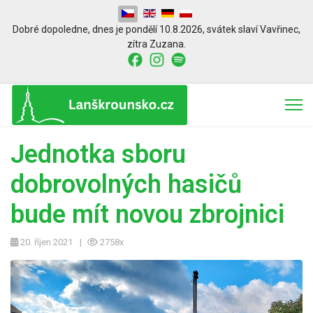
Zvolte jazyk
Dobré dopoledne,
dnes je
pondělí 10.8.2026
,
svátek slaví
Vavřinec
,
zítra
Zuzana.
Jednotka sboru
dobrovolných hasičů
bude mít novou zbrojnici
20. říjen 2021
2758x