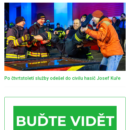
Po čtvrtstoletí služby odešel do civilu hasič Josef Kuře