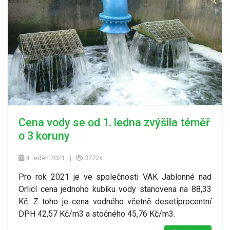
Cena vody se od 1. ledna zvýšila téměř
o 3 koruny
4. leden 2021
3772x
Pro rok 2021 je ve společnosti VAK Jablonné nad
Orlicí cena jednoho kubíku vody stanovena na 88,33
Kč. Z toho je cena vodného včetně desetiprocentní
DPH 42,57 Kč/m3 a stočného 45,76 Kč/m3.