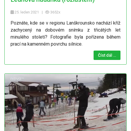
25. leden 2021
3652x
Poznáte, kde se v regionu Lanškrounsko nachází kříž
zachycený na dobovém snímku z třicátých let
minulého století? Fotografie byla pořízena během
prací na kamenném povrchu silnice.
Číst dál …