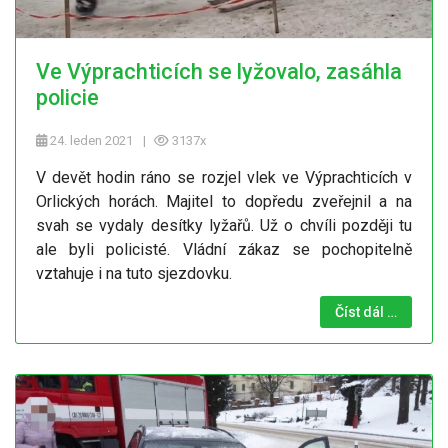
Ve Výprachticích se lyžovalo, zasáhla
policie
24. leden 2021
3137x
V devět hodin ráno se rozjel vlek ve Výprachticích v
Orlických horách. Majitel to dopředu zveřejnil a na
svah se vydaly desítky lyžařů. Už o chvíli později tu
ale byli policisté. Vládní zákaz se pochopitelně
vztahuje i na tuto sjezdovku.
Číst dál …