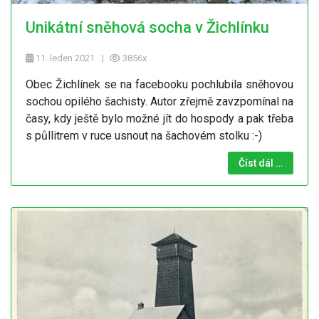
Unikátní sněhová socha v Žichlínku
11. leden 2021
3856x
Obec Žichlínek se na facebooku pochlubila sněhovou
sochou opilého šachisty. Autor zřejmě zavzpomínal na
časy, kdy ještě bylo možné jít do hospody a pak třeba
s půllitrem v ruce usnout na šachovém stolku :-)
Číst dál …