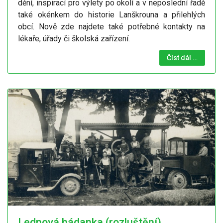
dění, inspirací pro výlety po okolí a v neposlední řadě
také okénkem do historie Lanškrouna a přilehlých
obcí. Nově zde najdete také potřebné kontakty na
lékaře, úřady či školská zařízení.
Číst dál …
Lednová hádanka (rozluštění)