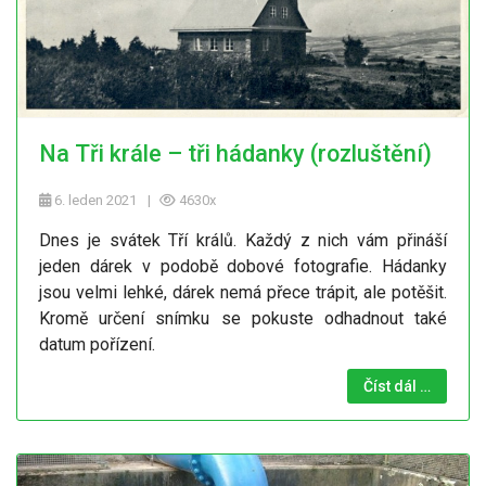
Na Tři krále – tři hádanky (rozluštění)
6. leden 2021
4630x
Dnes je svátek Tří králů. Každý z nich vám přináší
jeden dárek v podobě dobové fotografie. Hádanky
jsou velmi lehké, dárek nemá přece trápit, ale potěšit.
Kromě určení snímku se pokuste odhadnout také
datum pořízení.
Číst dál …