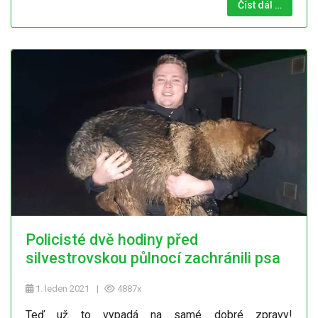
Číst dál …
Policisté dvě hodiny před
silvestrovskou půlnocí zachránili psa
1. leden 2021
4887x
Teď už to vypadá na samé dobré zpravy!