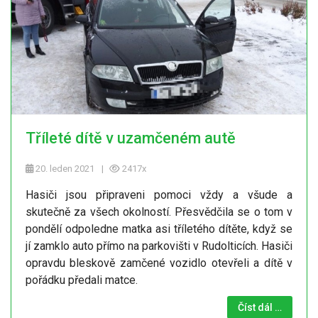
Tříleté dítě v uzamčeném autě
20. leden 2021
2417x
Hasiči jsou připraveni pomoci vždy a všude a
skutečně za všech okolností. Přesvědčila se o tom v
pondělí odpoledne matka asi tříletého dítěte, když se
jí zamklo auto přímo na parkovišti v Rudolticích. Hasiči
opravdu bleskově zamčené vozidlo otevřeli a dítě v
pořádku předali matce.
Číst dál …