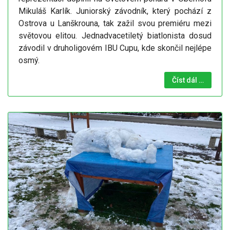
Mikuláš Karlík. Juniorský závodník, který pochází z
Ostrova u Lanškrouna, tak zažil svou premiéru mezi
světovou elitou. Jednadvacetiletý biatlonista dosud
závodil v druholigovém IBU Cupu, kde skončil nejlépe
osmý.
Číst dál …