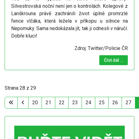
Silvestrovská noční není jen o kontrolách. Kolegové z
Lanškrouna právě zachránili život úplně promrzlé
fence vlčáka, která ležela v příkopu u silnice na
Nepomuky. Sama nedokázala jít, tak ji odnesli v náručí.
Dobře kluci!
Zdroj: Twitter/Policie ČR
Číst dál …
Strana 28 z 29
20
21
22
23
24
25
26
27