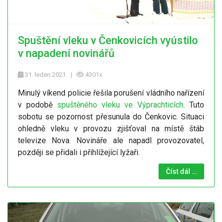
Spuštění vleku v Čenkovicích vyústilo
v napadení novinářů
31. leden 2021
4301x
Minulý víkend policie řešila porušení vládního nařízení
v podobě
spuštěného vleku ve Výprachticích
. Tuto
sobotu se pozornost přesunula do Čenkovic. Situaci
ohledně vleku v provozu zjišťoval na místě štáb
televize Nova. Novináře ale napadl provozovatel,
později se přidali i přihlížející lyžaři.
Číst dál …