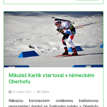
Mikuláš Karlík startoval v německém
Oberhofu
13. leden 2021
2806x
Nákazou koronavirem oslabenou biatlonovou
reprezentaci doplnil na Světovém poháru v Oberhofu