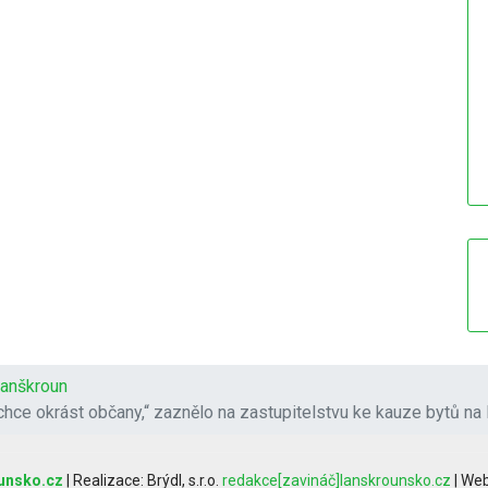
anškroun
hce okrást občany,“ zaznělo na zastupitelstvu ke kauze bytů n
unsko.cz
| Realizace: Brýdl, s.r.o.
redakce[zavináč]lanskrounsko.cz
| Web