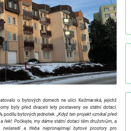
tovalo o bytových domech na ulici Kežmarská, jejichž
omy byly před dvaceti lety postaveny se státní dotací.
% podílu bytových jednotek.
„Když ten projekt vznikal před
d a řekl: Počkejte, my dáme státní dotaci těm družstvům, a
m nešeredí a třeba nepronajímají bytové prostory pro