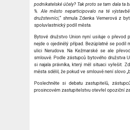
podnikatelské účely? Tak proto se tam dala ta 
%. Ale město neparticipovalo na té výstavbě
družstevníci,“
shrnula Zdenka Vernerová z byt
spoluvlastnický podíl města.
Bytové družstvo Union nyní usiluje o převod 
nejde o ojedinělý případ. Bezúplatně se podíl 
ulici Nerudova. Na Kežmarské se ale převod 
smlouvě. Podle zástupců bytového družstva U
si najala právníka, který měl situaci vyřešit. 
města sdělil, že pokud ve smlouvě není slovo „b
Poslechněte si debatu zastupitelů, zástupc
prosincovém zastupitelstvu otevřel opoziční za