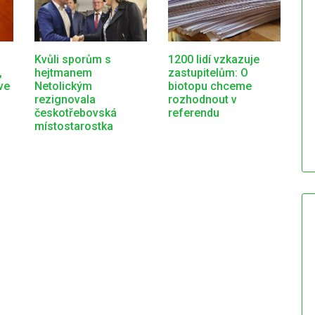
Kvůli sporům s
1200 lidí vzkazuje
,
hejtmanem
zastupitelům: O
ve
Netolickým
biotopu chceme
rezignovala
rozhodnout v
českotřebovská
referendu
místostarostka