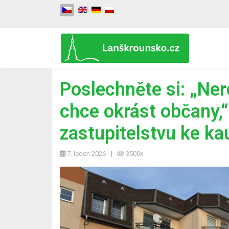
Zvolte jazyk
Poslechněte si: „Ne
chce okrást občany,“
zastupitelstvu ke k
7. leden 2026
3500x