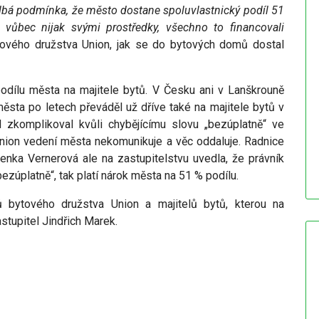
blbá podmínka, že město dostane spoluvlastnický podíl 51
 vůbec nijak svými prostředky, všechno to financovali
ového družstva Union, jak se do bytových domů dostal
podílu města na majitele bytů. V Česku ani v Lanškrouně
města po letech převáděl už dříve také na majitele bytů v
zkomplikoval kvůli chybějícímu slovu „bezúplatně“ ve
nion vedení města nekomunikuje a věc oddaluje. Radnice
Zdenka Vernerová ale na zastupitelstvu uvedla, že právník
ezúplatně“, tak platí nárok města na 51 % podílu.
ů bytového družstva Union a majitelů bytů, kterou na
stupitel Jindřich Marek.